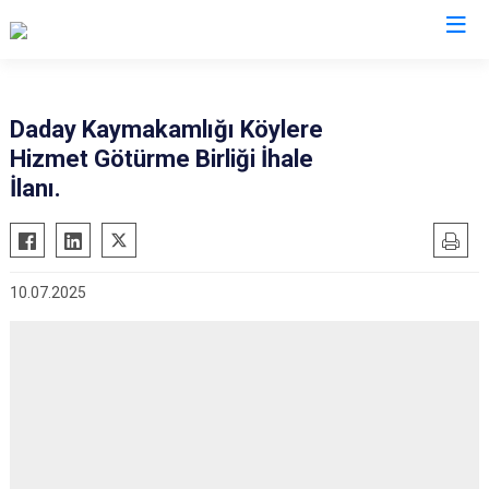
Kastamonu
Daday Kaymakamlığı Köylere
Hizmet Götürme Birliği İhale
Abana
Hanönü
İlanı.
Ağlı
İhsangazi
Araç
İnebolu
Azdavay
Küre
10.07.2025
Bozkurt
Pınarbaşı
Çatalzeytin
Şenpazar
Cide
Seydiler
Daday
Taşköprü
Devrekani
Tosya
Doğanyurt