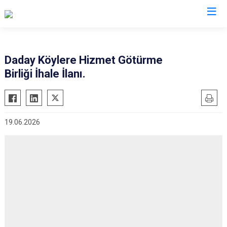
Kastamonu
Daday Köylere Hizmet Götürme
Birliği İhale İlanı.
Abana
Hanönü
Ağlı
İhsangazi
Araç
İnebolu
19.06.2026
Azdavay
Küre
Bozkurt
Pınarbaşı
Çatalzeytin
Şenpazar
Cide
Seydiler
Daday
Taşköprü
Devrekani
Tosya
Doğanyurt