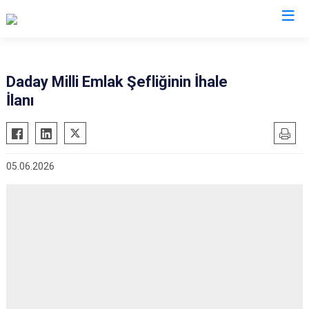
Kastamonu
Daday Milli Emlak Şefliğinin İhale
İlanı
Abana
Hanönü
Ağlı
İhsangazi
Araç
İnebolu
05.06.2026
Azdavay
Küre
Bozkurt
Pınarbaşı
Çatalzeytin
Şenpazar
Cide
Seydiler
Daday
Taşköprü
Devrekani
Tosya
Doğanyurt