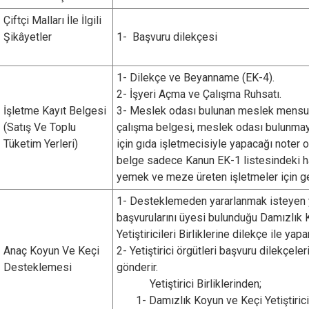
Çiftçi Malları İle İlgili
Şikâyetler
1- Başvuru dilekçesi
1- Dilekçe ve Beyanname (EK-4).
2- İşyeri Açma ve Çalışma Ruhsatı.
İşletme Kayıt Belgesi
3- Meslek odası bulunan meslek mensupl
(Satış Ve Toplu
çalışma belgesi, meslek odası bulunma
Tüketim Yerleri)
için gıda işletmecisiyle yapacağı noter
belge sadece Kanun EK-1 listesindeki h
yemek ve meze üreten işletmeler için ge
1- Desteklemeden yararlanmak isteyen yet
başvurularını üyesi bulunduğu Damızlık
Yetiştiricileri Birliklerine dilekçe ile yapar
Anaç Koyun Ve Keçi
2- Yetiştirici örgütleri başvuru dilekçele
Desteklemesi
gönderir.
Yetiştirici Birliklerinden;
1- Damızlık Koyun ve Keçi Yetiştiricile