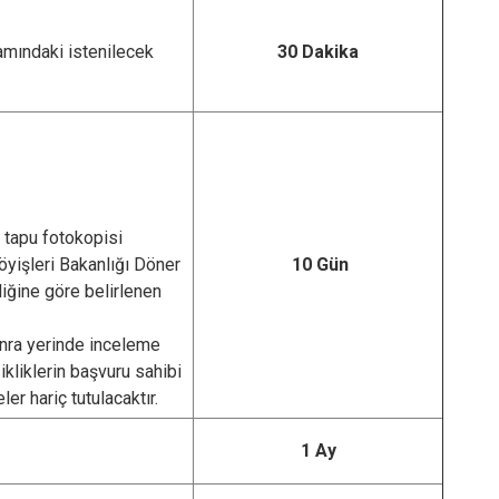
samındaki istenilecek
30 Dakika
 tapu fotokopisi
yişleri Bakanlığı Döner
10 Gün
ğine göre belirlenen
nra yerinde inceleme
kliklerin başvuru sahibi
r hariç tutulacaktır.
1 Ay