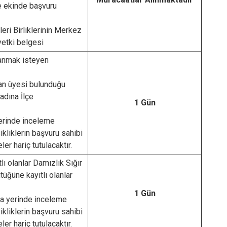
ve ekinde başvuru
ri Birliklerinin Merkez
yetki belgesi
anmak isteyen
dan üyesi bulunduğu
 adına İlçe
1 Gün
yerinde inceleme
kliklerin başvuru sahibi
r hariç tutulacaktır.
ı olanlar Damızlık Sığır
kütüğüne kayıtlı olanlar
1 Gün
ra yerinde inceleme
kliklerin başvuru sahibi
r hariç tutulacaktır.