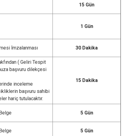
15 Gün
1 Gün
namesi İmzalanması
30 Dakika
fından ( Geliri Tespit
uza başvuru dilekçesi
15 Dakika
yerinde inceleme
kliklerin başvuru sahibi
r hariç tutulacaktır.
 Belge
5 Gün
 Belge
5 Gün