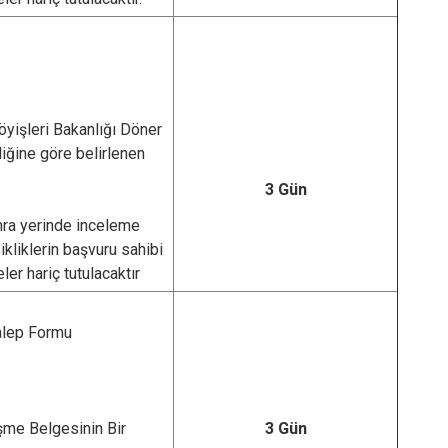
yişleri Bakanlığı Döner
ğine göre belirlenen
3 Gün
ra yerinde inceleme
kliklerin başvuru sahibi
er hariç tutulacaktır
alep Formu
şme Belgesinin Bir
3 Gün