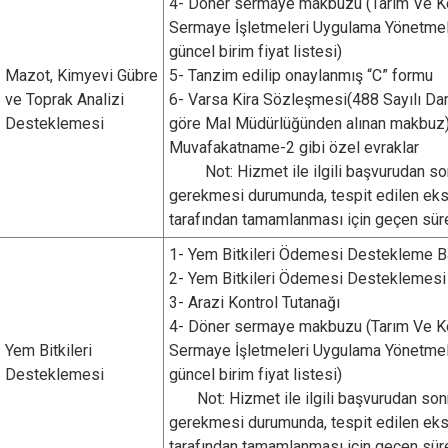
4- Döner sermaye makbuzu (Tarım Ve Kö
Cide
Sermaye İşletmeleri Uygulama Yönetmeli
güncel birim fiyat listesi)
Daday
Mazot, Kimyevi Gübre
5- Tanzim edilip onaylanmış “C” formu
Devrekani
ve Toprak Analizi
6- Varsa Kira Sözleşmesi(488 Sayılı D
Doğanyurt
Desteklemesi
göre Mal Müdürlüğünden alınan makbuz
Muvafakatname-2 gibi özel evraklar
Not: Hizmet ile ilgili başvurudan so
gerekmesi durumunda, tespit edilen eksi
tarafından tamamlanması için geçen sürele
1- Yem Bitkileri Ödemesi Destekleme B
2- Yem Bitkileri Ödemesi Desteklemes
3- Arazi Kontrol Tutanağı
4- Döner sermaye makbuzu (Tarım Ve Kö
Yem Bitkileri
Sermaye İşletmeleri Uygulama Yönetmeli
Desteklemesi
güncel birim fiyat listesi)
Not: Hizmet ile ilgili başvurudan son
gerekmesi durumunda, tespit edilen eksi
tarafından tamamlanması için geçen sürele