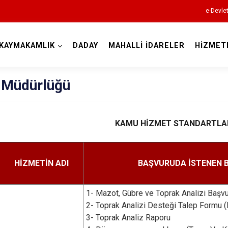
e-Devle
KAYMAKAMLIK
DADAY
MAHALLİ İDARELER
HİZMET
Kastamonu
 Müdürlüğü
KAMU HİZMET STANDARTLA
Abana
Ağlı
HİZMETİN ADI
BAŞVURUDA İSTENEN 
Araç
Azdavay
1- Mazot, Gübre ve Toprak Analizi Başvu
Bozkurt
2- Toprak Analizi Desteği Talep Formu 
3- Toprak Analiz Raporu
Çatalzeytin