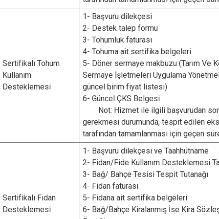
1- Başvuru dilekçesi
2- Destek talep formu
3- Tohumluk faturası
4- Tohuma ait sertifika belgeleri
Sertifikalı Tohum
5- Döner sermaye makbuzu (Tarım Ve Kö
Kullanım
Sermaye İşletmeleri Uygulama Yönetmeli
Desteklemesi
güncel birim fiyat listesi)
6- Güncel ÇKS Belgesi
Not: Hizmet ile ilgili başvurudan son
gerekmesi durumunda, tespit edilen eksi
tarafından tamamlanması için geçen sürel
1- Başvuru dilekçesi ve Taahhütname
2- Fidan/Fide Kullanım Desteklemesi T
3- Bağ/ Bahçe Tesisi Tespit Tutanağı
4- Fidan faturası
Sertifikalı Fidan
5- Fidana ait sertifika belgeleri
Desteklemesi
6- Bağ/Bahçe Kiralanmış İse Kira Sözle