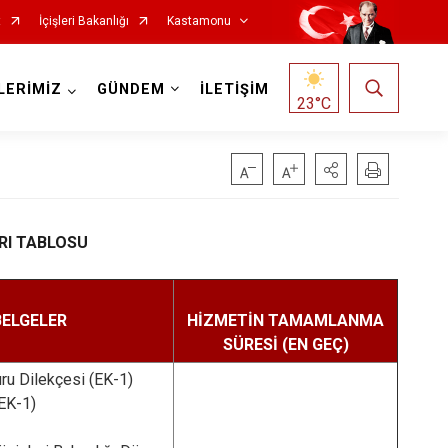
t
İçişleri Bakanlığı
Kastamonu
LERİMİZ
GÜNDEM
İLETİŞİM
23
°C
RI TABLOSU
Hanönü
İhsangazi
BELGELER
HİZMETİN TAMAMLANMA
İnebolu
SÜRESİ (EN GEÇ)
Küre
ru Dilekçesi (EK-1)
Pınarbaşı
(EK-1)
Şenpazar