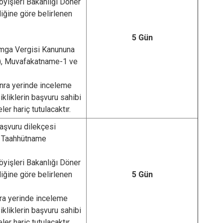
yişleri Bakanlığı Döner
Seydiler
ğine göre belirlenen
Taşköprü
5 Gün
Tosya
amga Vergisi Kanununa
), Muvafakatname-1 ve
nra yerinde inceleme
kliklerin başvuru sahibi
r hariç tutulacaktır.
aşvuru dilekçesi
i Taahhütname
yişleri Bakanlığı Döner
ğine göre belirlenen
5 Gün
ra yerinde inceleme
kliklerin başvuru sahibi
r hariç tutulacaktır.