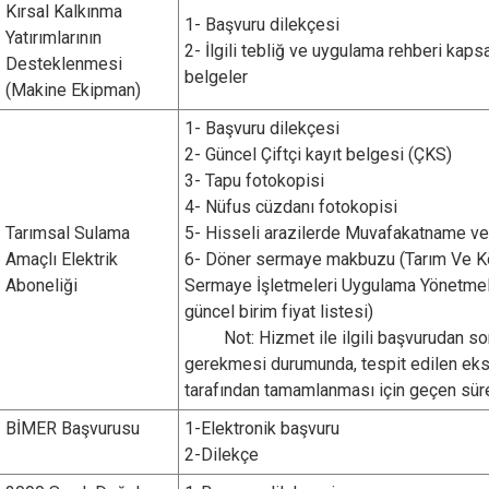
Kırsal Kalkınma
1- Başvuru dilekçesi
Yatırımlarının
2- İlgili tebliğ ve uygulama rehberi kap
Desteklenmesi
belgeler
(Makine Ekipman)
1- Başvuru dilekçesi
2- Güncel Çiftçi kayıt belgesi (ÇKS)
3- Tapu fotokopisi
4- Nüfus cüzdanı fotokopisi
Tarımsal Sulama
5- Hisseli arazilerde Muvafakatname ve
Amaçlı Elektrik
6- Döner sermaye makbuzu (Tarım Ve Kö
Aboneliği
Sermaye İşletmeleri Uygulama Yönetmeli
güncel birim fiyat listesi)
Not: Hizmet ile ilgili başvurudan so
gerekmesi durumunda, tespit edilen eksi
tarafından tamamlanması için geçen sürele
BİMER Başvurusu
1-Elektronik başvuru
2-Dilekçe