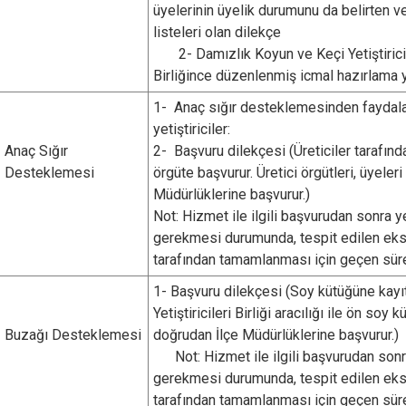
üyelerinin üyelik durumunu da belirten 
listeleri olan dilekçe
2- Damızlık Koyun ve Keçi Yetiştiricile
Birliğince düzenlenmiş icmal hazırlama 
1- Anaç sığır desteklemesinden faydal
yetiştiriciler:
Anaç Sığır
2- Başvuru dilekçesi (Üreticiler tarafın
Desteklemesi
örgüte başvurur. Üretici örgütleri, üyeleri
Müdürlüklerine başvurur.)
Not: Hizmet ile ilgili başvurudan sonra 
gerekmesi durumunda, tespit edilen eksi
tarafından tamamlanması için geçen sürele
1- Başvuru dilekçesi (Soy kütüğüne kayıtl
Yetiştiricileri Birliği aracılığı ile ön soy 
Buzağı Desteklemesi
doğrudan İlçe Müdürlüklerine başvurur.)
Not: Hizmet ile ilgili başvurudan son
gerekmesi durumunda, tespit edilen eksi
tarafından tamamlanması için geçen sürele