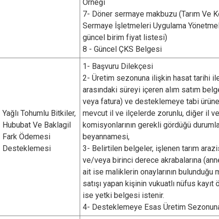
Örneği
7- Döner sermaye makbuzu (Tarım Ve Kö
Sermaye İşletmeleri Uygulama Yönetmeli
güncel birim fiyat listesi)
8 - Güncel ÇKS Belgesi
1- Başvuru Dilekçesi
2- Üretim sezonuna ilişkin hasat tarihi il
arasındaki süreyi içeren alım satım bel
veya fatura) ve desteklemeye tabi ürüne
Yağlı Tohumlu Bitkiler,
mevcut il ve ilçelerde zorunlu, diğer il ve
Hububat Ve Baklagil
komisyonlarının gerekli gördüğü durumla
Fark Ödemesi
beyannamesi,
Desteklemesi
3- Belirtilen belgeler, işlenen tarım arazi
ve/veya birinci derece akrabalarına (ann
ait ise maliklerin onaylarının bulunduğ
satışı yapan kişinin vukuatlı nüfus kayıt ö
ise yetki belgesi istenir.
4- Desteklemeye Esas Üretim Sezonuna