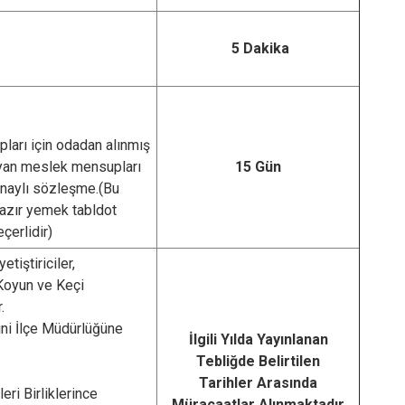
5 Dakika
arı için odadan alınmış
yan meslek mensupları
15 Gün
 onaylı sözleşme.(Bu
azır yemek tabldot
çerlidir)
iştiriciler,
 Koyun ve Keçi
.
rini İlçe Müdürlüğüne
İlgili Yılda Yayınlanan
Tebliğde Belirtilen
Tarihler Arasında
ri Birliklerince
Müracaatlar Alınmaktadır