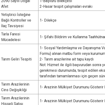
2090 Sayılı Doğal
1-Başvuru dilekçesi
Afet
2-Hasar tespit çalışmaları evrakı
Yetiştirici İsteğine
Bağlı Kontroller ve
1- Dilekçe
İlaç Tavsiyesi
Tarla Faresi
1- Şifahi Bildirim ve Kullanma Taahhüt
Mücadelesi
1- Sosyal Yardımlaşma ve Dayanışma Vak
Formu) alınan matbu form veya kurumum
Tarım Geliri Tespiti
2- Tarım arazilerine ait tapu kaydı
Not: Hizmet ile ilgili başvurudan sonra 
gerekmesi durumunda, tespit edilen eksi
tarafından tamamlanması için geçen sürele
Tarım Arazilerinin
1- Arazinin Mülkiyet Durumunu Gösterir
Cins Değişikliği
Tarım Arazilerinin
1- Arazinin Mülkiyet Durumunu Gösterir
Hisseli Satışı