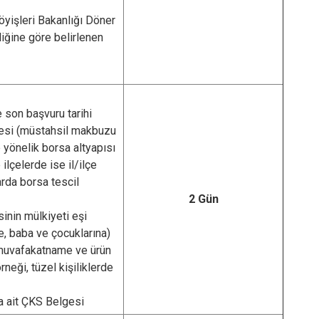
yişleri Bakanlığı Döner
ğine göre belirlenen
e son başvuru tarihi
gesi (müstahsil makbuzu
 yönelik borsa altyapısı
 ilçelerde ise il/ilçe
rda borsa tescil
2 Gün
sinin mülkiyeti eşi
e, baba ve çocuklarına)
u muvafakatname ve ürün
rneği, tüzel kişiliklerde
 ait ÇKS Belgesi